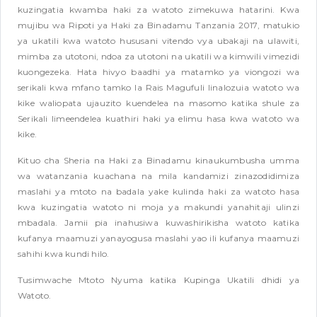
kuzingatia kwamba haki za watoto zimekuwa hatarini. Kwa
mujibu wa Ripoti ya Haki za Binadamu Tanzania 2017, matukio
ya ukatili kwa watoto hususani vitendo vya ubakaji na ulawiti,
mimba za utotoni, ndoa za utotoni na ukatili wa kimwili vimezidi
kuongezeka. Hata hivyo baadhi ya matamko ya viongozi wa
serikali kwa mfano tamko la Rais Magufuli linalozuia watoto wa
kike waliopata ujauzito kuendelea na masomo katika shule za
Serikali limeendelea kuathiri haki ya elimu hasa kwa watoto wa
kike.
Kituo cha Sheria na Haki za Binadamu kinaukumbusha umma
wa watanzania kuachana na mila kandamizi zinazodidimiza
maslahi ya mtoto na badala yake kulinda haki za watoto hasa
kwa kuzingatia watoto ni moja ya makundi yanahitaji ulinzi
mbadala. Jamii pia inahusiwa kuwashirikisha watoto katika
kufanya maamuzi yanayogusa maslahi yao ili kufanya maamuzi
sahihi kwa kundi hilo.
Tusimwache Mtoto Nyuma katika Kupinga Ukatili dhidi ya
Watoto.