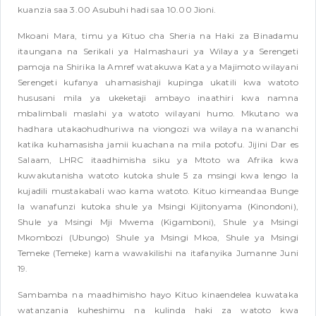
kuanzia saa 3.00 Asubuhi hadi saa 10.00 Jioni.
Mkoani Mara, timu ya Kituo cha Sheria na Haki za Binadamu
itaungana na Serikali ya Halmashauri ya Wilaya ya Serengeti
pamoja na Shirika la Amref watakuwa Kata ya Majimoto wilayani
Serengeti kufanya uhamasishaji kupinga ukatili kwa watoto
hususani mila ya ukeketaji ambayo inaathiri kwa namna
mbalimbali maslahi ya watoto wilayani humo. Mkutano wa
hadhara utakaohudhuriwa na viongozi wa wilaya na wananchi
katika kuhamasisha jamii kuachana na mila potofu. Jijini Dar es
Salaam, LHRC itaadhimisha siku ya Mtoto wa Afrika kwa
kuwakutanisha watoto kutoka shule 5 za msingi kwa lengo la
kujadili mustakabali wao kama watoto. Kituo kimeandaa Bunge
la wanafunzi kutoka shule ya Msingi Kijitonyama (Kinondoni),
Shule ya Msingi Mji Mwema (Kigamboni), Shule ya Msingi
Mkombozi (Ubungo) Shule ya Msingi Mkoa, Shule ya Msingi
Temeke (Temeke) kama wawakilishi na itafanyika Jumanne Juni
19.
Sambamba na maadhimisho hayo Kituo kinaendelea kuwataka
watanzania kuheshimu na kulinda haki za watoto kwa