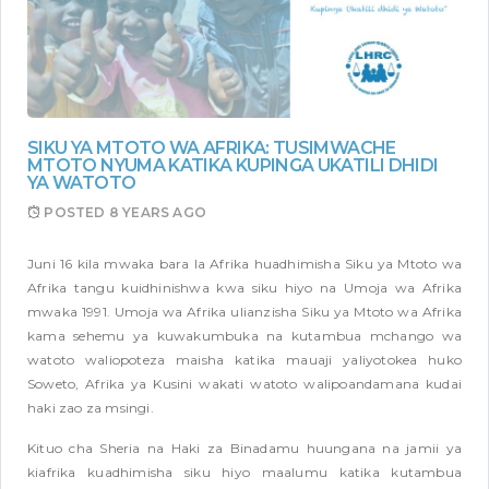
SIKU YA MTOTO WA AFRIKA: TUSIMWACHE
MTOTO NYUMA KATIKA KUPINGA UKATILI DHIDI
YA WATOTO
POSTED
8 YEARS AGO
Juni 16 kila mwaka bara la Afrika huadhimisha Siku ya Mtoto wa
Afrika tangu kuidhinishwa kwa siku hiyo na Umoja wa Afrika
mwaka 1991. Umoja wa Afrika ulianzisha Siku ya Mtoto wa Afrika
kama sehemu ya kuwakumbuka na kutambua mchango wa
watoto waliopoteza maisha katika mauaji yaliyotokea huko
Soweto, Afrika ya Kusini wakati watoto walipoandamana kudai
haki zao za msingi.
Kituo cha Sheria na Haki za Binadamu huungana na jamii ya
kiafrika kuadhimisha siku hiyo maalumu katika kutambua