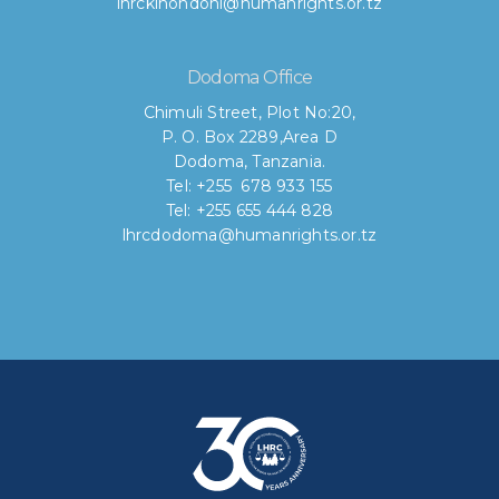
lhrckinondoni@humanrights.or.tz
Dodoma Office
Chimuli Street, Plot No:20,
P. O. Box 2289,Area D
Dodoma, Tanzania.
Tel: +255 678 933 155
Tel: +255 655 444 828
lhrcdodoma@humanrights.or.tz