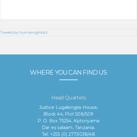
Tweets by humanrightstz
WHERE YOU CAN FIND US
Head Quarters
Justice Lugakingira House,
Block 44, Plot 508/509
P. O. Box 75254, Kijitonyama
Dar es salaam, Tanzania.
Tel: +255 (0) 2773038/48