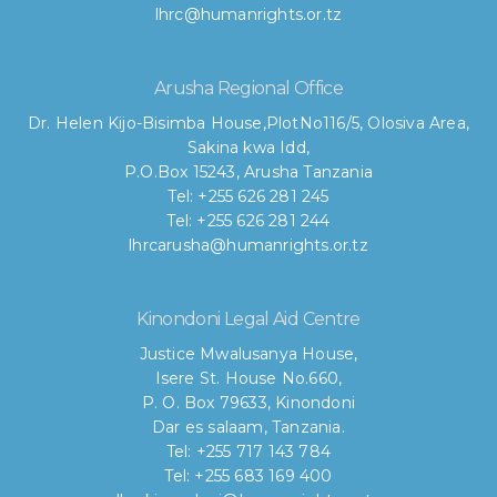
lhrc@humanrights.or.tz
Arusha Regional Office
Dr. Helen Kijo-Bisimba House,
PlotNo116/5, Olosiva Area,
Sakina kwa Idd,
P.O.Box 15243, Arusha Tanzania
Tel: +255 626 281 245
Tel: +255 626 281 244
lhrcarusha@humanrights.or.tz
Kinondoni Legal Aid Centre
Justice Mwalusanya House,
Isere St. House No.660,
P. O. Box 79633, Kinondoni
Dar es salaam, Tanzania.
Tel: +255 717 143 784
Tel: +255 683 169 400