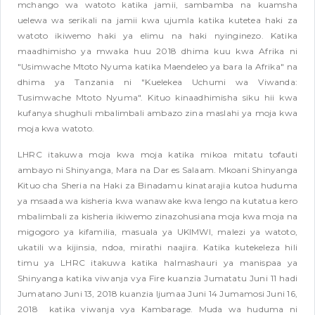
mchango wa watoto katika jamii, sambamba na kuamsha
uelewa wa serikali na jamii kwa ujumla katika kutetea haki za
watoto ikiwemo haki ya elimu na haki nyinginezo. Katika
maadhimisho ya mwaka huu 2018 dhima kuu kwa Afrika ni
"Usimwache Mtoto Nyuma katika Maendeleo ya bara la Afrika" na
dhima ya Tanzania ni "Kuelekea Uchumi wa Viwanda:
Tusimwache Mtoto Nyuma". Kituo kinaadhimisha siku hii kwa
kufanya shughuli mbalimbali ambazo zina maslahi ya moja kwa
moja kwa watoto.
LHRC itakuwa moja kwa moja katika mikoa mitatu tofauti
ambayo ni Shinyanga, Mara na Dar es Salaam. Mkoani Shinyanga
Kituo cha Sheria na Haki za Binadamu kinatarajia kutoa huduma
ya msaada wa kisheria kwa wanawake kwa lengo na kutatua kero
mbalimbali za kisheria ikiwemo zinazohusiana moja kwa moja na
migogoro ya kifamilia, masuala ya UKIMWI, malezi ya watoto,
ukatili wa kijinsia, ndoa, mirathi naajira. Katika kutekeleza hili
timu ya LHRC itakuwa katika halmashauri ya manispaa ya
Shinyanga katika viwanja vya Fire kuanzia Jumatatu Juni 11 hadi
Jumatano Juni 13, 2018 kuanzia Ijumaa Juni 14 Jumamosi Juni 16,
2018 katika viwanja vya Kambarage. Muda wa huduma ni