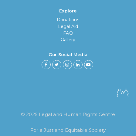
Explore
Donations
Legal Aid
FAQ
Gallery
Our Social Media
How long have you been using our
poll tool?
© 2025 Legal and Human Rights Centre
Less then 6 months
For a Just and Equitable Society
6 months to less then 1 year