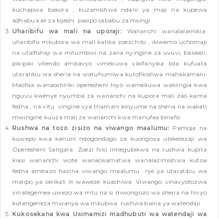
kuchapwa bakora , kuzamishwa ndani ya maji na kupewa
adhabu kali za kijeshi pasipo sababu za msingi.
Uharibifu wa mali na uporaji:
Wananchi wanalalamikia
uharibifu mkubwa wa mali katika zoezi hilo , ikiwemo uchomaji
na utaifishaji wa mitumbwi na zana nyingine za uvuvi, baiskeli,
pikipiki vitendo ambavyo vimekuwa vikifanyika bila kufuata
utaratibu wa sheria na watuhumiwa kutofikishwa mahakamani.
Maofisa wanaoshiriki operesheni hiyo wamekuwa wakiingia kwa
nguvu kwenye nyumba za wananchi na kupora mali zao kama
fedha , na vitu vingine vya thamani kinyume na sheria na wakati
mwingine kuuza mali za wananchi kwa manufaa binafsi.
Rushwa na tozo zisizo na viwango maalumu:
Pamoja na
kuwepo kwa kanuni ndogondogo za kuongoza utekelezaji wa
Operesheni Sangara. Zoezi hilo limegubikwa na rushwa kupita
kiasi wananchi wote wanaokamatwa wanalazimishwa kutoa
fedha ambazo hazina viwango maalumu nje ya utaratibu wa
malipo ya serikali ili waweze kuachiwa. Viwango vinavyotozwa
vinategemea uwezo wa mtu na si mwongozo wa sheria na hivyo
kutengeneza mwanya wa mkubwa rushwa baina ya watendaji.
Kukosekana kwa Usimamizi madhubuti wa watendaji wa