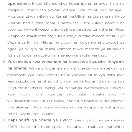
operesheni:
Kikosi kilichoundwa kupambana na uvuvi haramu
hakipokei maelekezo yoyote kutoka kwa mkuu wa Wilaya ,
Mkurugenzi wa wilaya au Kamati ya Ulinzi na Usalama na hivyo
kuathiri hatua mbalimbali zinazoweza kuchukuliwa kisheria na
vyombo hivyo ikiwepo ukiukwaji wa taratibu za kisheria. Kikosi
kinapokea maelekezo moja kwa moja kutoka makao makuu ya
Wizara ya Kilimo ,Mifugo na Uvuvi na kuwanyima viongozi wa
ngazi ya wilaya na mkoa usimamizi wa mambo ya kiutawala
licha ya kuwa na uzoefu na maeneo wanayofanyia kazi..
Kukamatwa kwa wananchi na kuwekwa kizuizini Kinyume
na Sheria:
Wananchi wamelalamikia vitendo vya watendaji wa
operesheni vya kuwakamata na kuwaweka vituo vya polisi kwa
kesi zisizokuwa na uthibitisho kwa nia ya kudai fidia na rushwa
kinyume na sheria. Wengi wa wahanga wamewekwa kizuizini
kwa kipindi cha kuanzia siku saba mpaka siku 14
wakilzazimishwa kutoa rushwa. Mashauri machache huelekezwa
mahakamani kwa wale wanaoshindwa kulipa na kutupiliwa
mbali kwa kukosa ushahidi.
Mapungufu ya Sheria ya Uvuvi:
Sheria ya Uvuvi ya mwaka
2003 bado inamapungufu makubwa mabayo yanahitaji