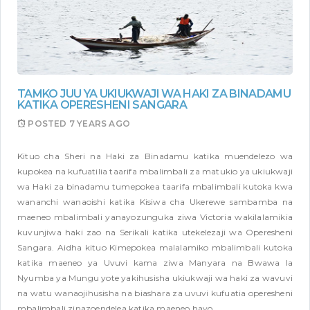
TAMKO JUU YA UKIUKWAJI WA HAKI ZA BINADAMU
KATIKA OPERESHENI SANGARA
POSTED
7 YEARS AGO
Kituo cha Sheri na Haki za Binadamu katika muendelezo wa
kupokea na kufuatilia taarifa mbalimbali za matukio ya ukiukwaji
wa Haki za binadamu tumepokea taarifa mbalimbali kutoka kwa
wananchi wanaoishi katika Kisiwa cha Ukerewe sambamba na
maeneo mbalimbali yanayozunguka ziwa Victoria wakilalamikia
kuvunjiwa haki zao na Serikali katika utekelezaji wa Operesheni
Sangara. Aidha kituo Kimepokea malalamiko mbalimbali kutoka
katika maeneo ya Uvuvi kama ziwa Manyara na Bwawa la
Nyumba ya Mungu yote yakihusisha ukiukwaji wa haki za wavuvi
na watu wanaojihusisha na biashara za uvuvi kufuatia operesheni
mbalimbali zinazoendelea katika maeneo hayo.