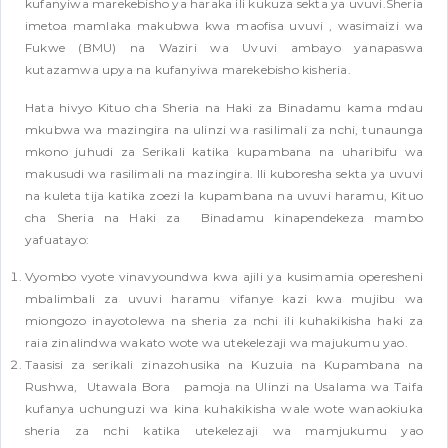
kufanyiwa marekebisho ya haraka ili kukuza sekta ya uvuvi.Sheria
imetoa mamlaka makubwa kwa maofisa uvuvi , wasimaizi wa
Fukwe (BMU) na Waziri wa Uvuvi ambayo yanapaswa
kutazamwa upya na kufanyiwa marekebisho kisheria.
Hata hivyo Kituo cha Sheria na Haki za Binadamu kama mdau
mkubwa wa mazingira na ulinzi wa rasilimali za nchi, tunaunga
mkono juhudi za Serikali katika kupambana na uharibifu wa
makusudi wa rasilimali na mazingira. Ili kuboresha sekta ya uvuvi
na kuleta tija katika zoezi la kupambana na uvuvi haramu, Kituo
cha Sheria na Haki za Binadamu kinapendekeza mambo
yafuatayo:
Vyombo vyote vinavyoundwa kwa ajili ya kusimamia operesheni
mbalimbali za uvuvi haramu vifanye kazi kwa mujibu wa
miongozo inayotolewa na sheria za nchi ili kuhakikisha haki za
raia zinalindwa wakato wote wa utekelezaji wa majukumu yao.
Taasisi za serikali zinazohusika na Kuzuia na Kupambana na
Rushwa, Utawala Bora pamoja na Ulinzi na Usalama wa Taifa
kufanya uchunguzi wa kina kuhakikisha wale wote wanaokiuka
sheria za nchi katika utekelezaji wa mamjukumu yao