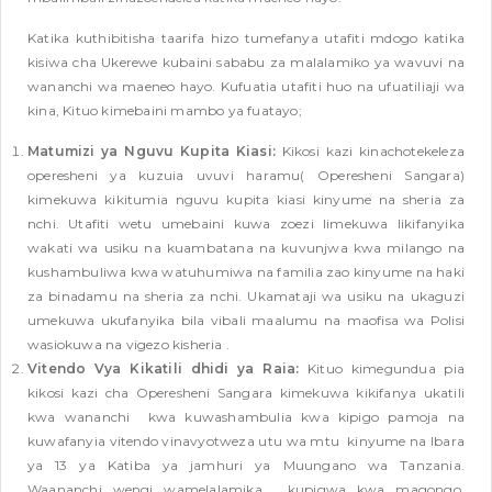
Katika kuthibitisha taarifa hizo tumefanya utafiti mdogo katika
kisiwa cha Ukerewe kubaini sababu za malalamiko ya wavuvi na
wananchi wa maeneo hayo. Kufuatia utafiti huo na ufuatiliaji wa
kina, Kituo kimebaini mambo ya fuatayo;
Matumizi ya Nguvu Kupita Kiasi:
Kikosi kazi kinachotekeleza
operesheni ya kuzuia uvuvi haramu( Operesheni Sangara)
kimekuwa kikitumia nguvu kupita kiasi kinyume na sheria za
nchi. Utafiti wetu umebaini kuwa zoezi limekuwa likifanyika
wakati wa usiku na kuambatana na kuvunjwa kwa milango na
kushambuliwa kwa watuhumiwa na familia zao kinyume na haki
za binadamu na sheria za nchi. Ukamataji wa usiku na ukaguzi
umekuwa ukufanyika bila vibali maalumu na maofisa wa Polisi
wasiokuwa na vigezo kisheria .
Vitendo Vya Kikatili dhidi ya Raia:
Kituo kimegundua pia
kikosi kazi cha Operesheni Sangara kimekuwa kikifanya ukatili
kwa wananchi kwa kuwashambulia kwa kipigo pamoja na
kuwafanyia vitendo vinavyotweza utu wa mtu kinyume na Ibara
ya 13 ya Katiba ya jamhuri ya Muungano wa Tanzania.
Waananchi wengi wamelalamika , kupigwa kwa magongo,