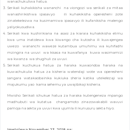
wanachukuliwa hatua.
Serikali kuhakikisha wananchi na viongozi wa serikali za mitaa
wanashirikishwa ipasavyo ili kuhakikisha operesheni zote
zinatekelezwa na kusimamiwa ipasavyo ili kufanikisha malengo
yaliyokusudiwa.
Serikali kwa kushirikiana na asasi za kiaraia kuhakikisha elimu
kwa uma inatolewa kwa kiwango cha kutosha ili kuwajengea
uwezo wananchi waweze kutambua umuhimu wa kuhifadhi
mzingira na uvuvi wa kisasa na kuwafanya kuwa wasimamizi
wa kwanza wa shughuli za uvuvi.
Serikali kuchukua hatua za haraka kuwaondoa haraka na
kuwachukulia hatua za kisheria watendaji wote wa operesheni
sangara watakaobainika kukiuka sheria katika utekelezaji wa
majukumu yao kama sehemu ya uwajibikaji kisheria.
Mwisho Serikali ichukue hatua za haraka kutengeneza mpango
madhubuti wa kutatua changamoto zinazowakabili wavuvi
pamoja na sekta ya uvuvi kwa ujumla ili kunusuru sekta hiyo.
Imetolewa November 23, 2018 na;