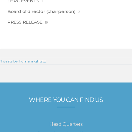
LHRC EVENTS
1
Board of director (chairperson)
2
PRESS RELEASE
19
Tweets by humanrightstz
WHERE YOU CAN FIND US
Head Quarters