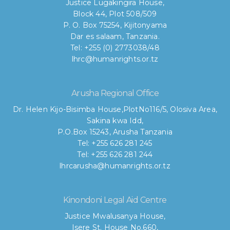
Justice Lugakingira House,
Block 44, Plot 508/509
P. O. Box 75254, Kijitonyama
Dar es salaam, Tanzania.
Tel: +255 (0) 2773038/48
lhrc@humanrights.or.tz
Arusha Regional Office
Dr. Helen Kijo-Bisimba House,
PlotNo116/5, Olosiva Area,
Sakina kwa Idd,
P.O.Box 15243, Arusha Tanzania
Tel: +255 626 281 245
Tel: +255 626 281 244
lhrcarusha@humanrights.or.tz
Kinondoni Legal Aid Centre
Justice Mwalusanya House,
Isere St. House No.660,